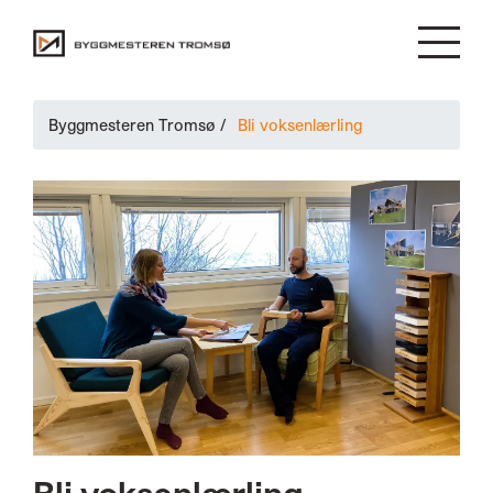
Byggmesteren Tromsø
/
Bli voksenlærling